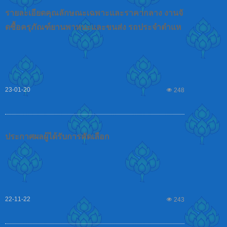
รายละเอียดคุณลักษณะเฉพาะและราคากลาง งานจั
ดซื้อครุภัณฑ์ยานพาหนะและขนส่ง รถประจำตำแห
น่งอัครราชทูต (ฝ่ายการพาณิชย์) ณ กรุงปักกิ่ง โดยวิ
ธีคัดเลือก
23-01-20
넶
248
ประกาศผลผู้ได้รับการคัดเลือก
22-11-22
넶
243